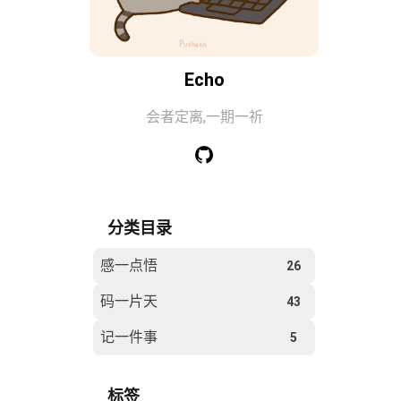
Echo
会者定离,一期一祈
分类目录
感一点悟
26
码一片天
43
记一件事
5
标签