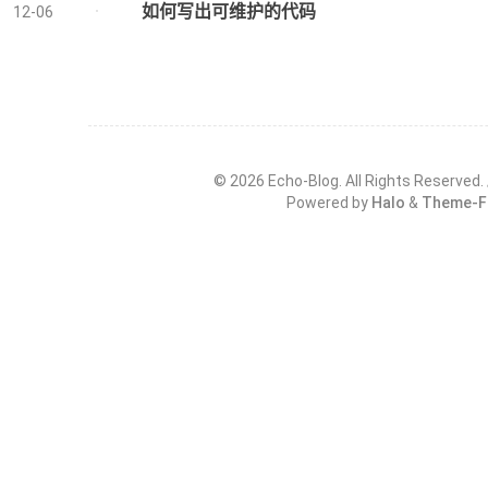
如何写出可维护的代码
12-06
©
2026
Echo-Blog. All Rights Reserved.
Powered by
Halo
&
Theme-F