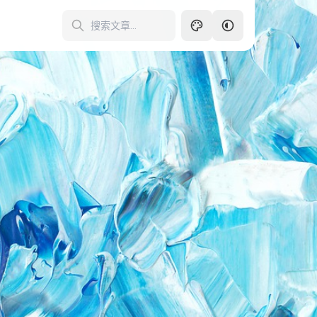
暗色
250
亮色
跟随系统