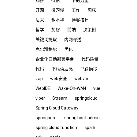
摘抄
微信
当下的力量
开源
微习惯
工作
图床
尼采
叔本华
博客搭建
哲学
加缪
前端
决策树
关键词提取
内网穿透
克尔凯格尔
优化
企业化自动部署平台
代码质量
代码
书籍读后感
书籍摘抄
zap
web安全
webvnc
WebIDE
Wake-On-WAN
vue
viper
Stream
springcloud
Spring Cloud Gateway
springboot
spring boot admin
spring cloud function
spark