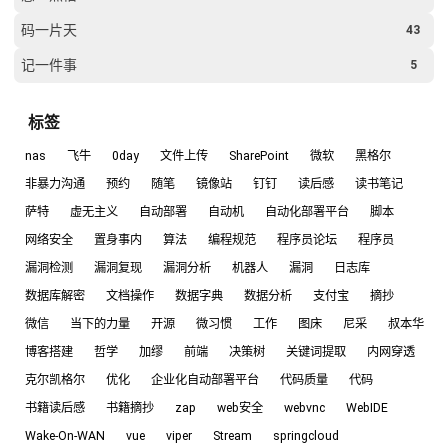
码一片天
43
记一件事
5
标签
nas
飞牛
0day
文件上传
SharePoint
微软
黑格尔
非暴力沟通
预约
随笔
镜像站
钉钉
读后感
读书笔记
萨特
虚无主义
自动部署
自动机
自动化部署平台
脚本
网络安全
置身事内
算法
编程规范
程序员论坛
程序员
漏洞检测
漏洞复现
漏洞分析
机器人
漏洞
日志库
数据库解密
文档操作
数据字典
数据分析
支付宝
摘抄
微信
当下的力量
开源
微习惯
工作
图床
尼采
叔本华
博客搭建
哲学
加缪
前端
决策树
关键词提取
内网穿透
克尔凯格尔
优化
企业化自动部署平台
代码质量
代码
书籍读后感
书籍摘抄
zap
web安全
webvnc
WebIDE
Wake-On-WAN
vue
viper
Stream
springcloud