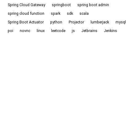
Spring Cloud Gateway
springboot
spring boot admin
spring cloud function
spark
sdk
scala
Spring Boot Actuator
python
Projector
lumberjack
mysql
poi
novnc
linux
leetcode
js
Jetbrains
Jenkins
JavaScript
Jetbrains Projector
java8新特性
java
ipv6
idea
io
goweb
hpv
hexo
golang
go，golang
github
gitlab
go
git
Gateway
frp
EnMicroMsg
drone
docker
devops
code
ci
Cloudflare
chat
cf workers
cf
《认知觉醒》
《贪婪的多巴胺》
cd
axios
ac自动机
Backblaze
Halo
©
2026
Echo-Blog. All Rights Reserved. /
RSS
/
Sitemap
Powered by
Halo
&
Theme-Fuwari