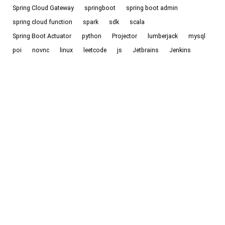
Spring Cloud Gateway
springboot
spring boot admin
spring cloud function
spark
sdk
scala
Spring Boot Actuator
python
Projector
lumberjack
mysql
poi
novnc
linux
leetcode
js
Jetbrains
Jenkins
JavaScript
Jetbrains Projector
java8新特性
java
ipv6
idea
io
goweb
hpv
hexo
golang
go，golang
github
gitlab
go
git
Gateway
frp
EnMicroMsg
drone
docker
devops
code
ci
Cloudflare
chat
cf workers
cf
《认知觉醒》
《贪婪的多巴胺》
cd
axios
ac自动机
Backblaze
Halo
©
2026
Echo-Blog. All Rights Reserved. /
RSS
/
Sitemap
Powered by
Halo
&
Theme-Fuwari