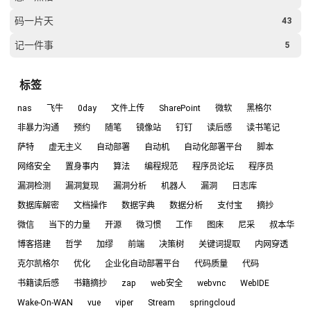
码一片天
43
记一件事
5
标签
nas
飞牛
0day
文件上传
SharePoint
微软
黑格尔
非暴力沟通
预约
随笔
镜像站
钉钉
读后感
读书笔记
萨特
虚无主义
自动部署
自动机
自动化部署平台
脚本
网络安全
置身事内
算法
编程规范
程序员论坛
程序员
漏洞检测
漏洞复现
漏洞分析
机器人
漏洞
日志库
数据库解密
文档操作
数据字典
数据分析
支付宝
摘抄
微信
当下的力量
开源
微习惯
工作
图床
尼采
叔本华
博客搭建
哲学
加缪
前端
决策树
关键词提取
内网穿透
克尔凯格尔
优化
企业化自动部署平台
代码质量
代码
书籍读后感
书籍摘抄
zap
web安全
webvnc
WebIDE
Wake-On-WAN
vue
viper
Stream
springcloud